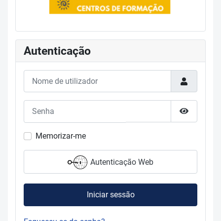
Autenticação
Nome de utilizador
Senha
Mostrar s
Memorizar-me
Autenticação Web
Iniciar sessão