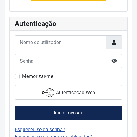
Autenticação
Nome de utilizador
Senha
Mostrar s
Memorizar-me
Autenticação Web
Iniciar sessão
Esqueceu-se da senha?
Esqueceu-se do nome de utilizador?