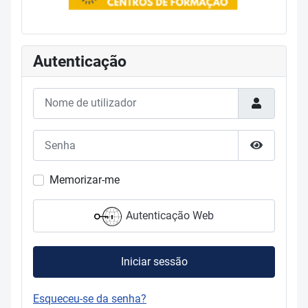
Autenticação
Nome de utilizador
Senha
Mostrar s
Memorizar-me
Autenticação Web
Iniciar sessão
Esqueceu-se da senha?