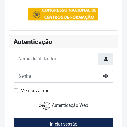
Autenticação
Nome de utilizador
Senha
Mostrar s
Memorizar-me
Autenticação Web
Iniciar sessão