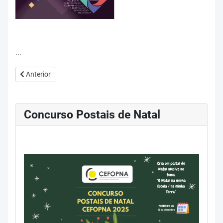
...
Artigo anterior: Estratégia de ação 2020/21
Anterior
Concurso Postais de Natal