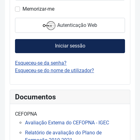
Mostrar s
Memorizar-me
Autenticação Web
Iniciar sessão
Esqueceu-se da senha?
Esqueceu-se do nome de utilizador?
Documentos
CEFOPNA
Avaliação Externa do CEFOPNA - IGEC
Relatório de avaliação do Plano de