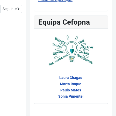
Artigo seguinte: 08 Diversificação dos Processos de Recolha de Infor
Seguinte
Equipa Cefopna
Laura Chagas
Marta Roque
Paulo Matos
Sónia Pimentel