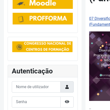
07 Diversif
(Fundamento
Autenticação
Nome de utilizador
Senha
Mostrar senha
..