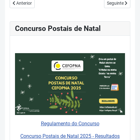
Artigo anterior: 04 Critérios de avaliação
Artigo seguinte: 
Anterior
Seguinte
Concurso Postais de Natal
Regulamento do Concurso
Concurso Postais de Natal 2025 - Resultados