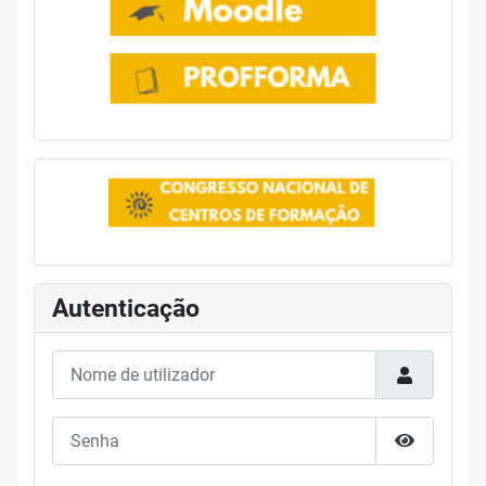
Autenticação
Nome de utilizador
Senha
Mostrar s