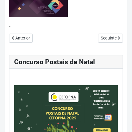
..
Artigo anterior: 09 Avaliação Formativa Digital
Artigo seguinte: 
Anterior
Seguinte
Concurso Postais de Natal