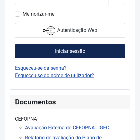
Mostrar s
Memorizar-me
Autenticação Web
Iniciar sessão
Esqueceu-se da senha?
Esqueceu-se do nome de utilizador?
Documentos
CEFOPNA
Avaliação Externa do CEFOPNA - IGEC
Relatório de avaliação do Plano de