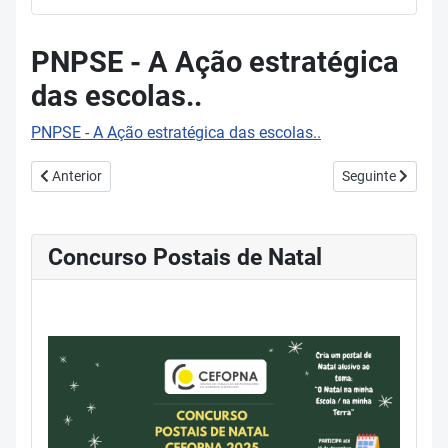
PNPSE - A Ação estratégica
das escolas..
PNPSE - A Ação estratégica das escolas..
Artigo anterior: PNPSE - A Ação Estratégica das 50 Escolas..
Artigo seguinte: 
Anterior
Seguinte
Concurso Postais de Natal