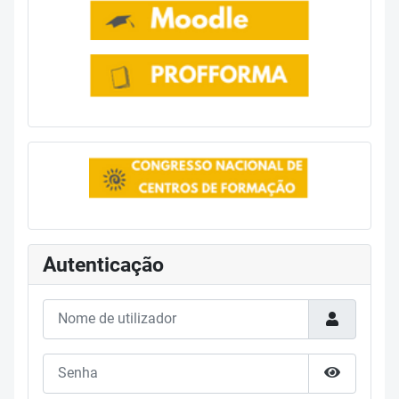
Autenticação
Nome de utilizador
Senha
Mostrar s