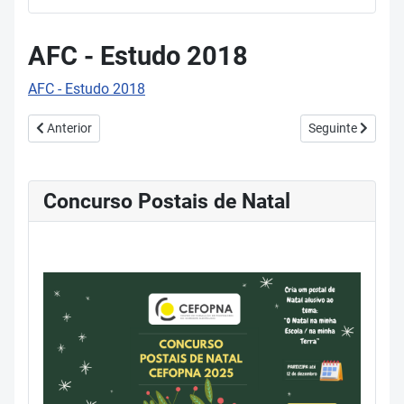
AFC - Estudo 2018
AFC - Estudo 2018
Artigo anterior: Relatório Plano 21| 23 Escola +
Artigo seguinte: 
Anterior
Seguinte
Concurso Postais de Natal