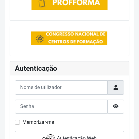
Autenticação
Nome de utilizador
Senha
Mostrar s
Memorizar-me
Autenticação Web