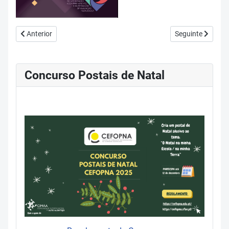
Artigo anterior: 05 Práticas de Avaliação Formativa em Contextos
Artigo seguinte: 0
Anterior
Seguinte
Concurso Postais de Natal