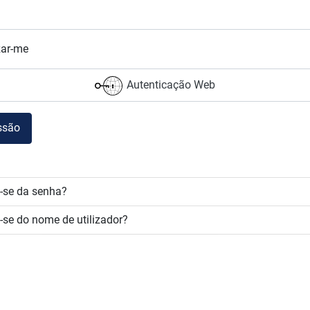
ar-me
Autenticação Web
essão
-se da senha?
se do nome de utilizador?