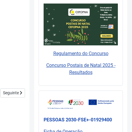
Regulamento do Concurso
Concurso Postais de Natal 2025 -
Resultados
Artigo seguinte: Relatório de avaliação do Plano de Formação 2019-20
Seguinte
PESSOAS 2030-FSE+-01929400
Ficha de Operação